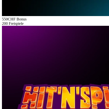
550CHF
Bonus
200
Freispiele