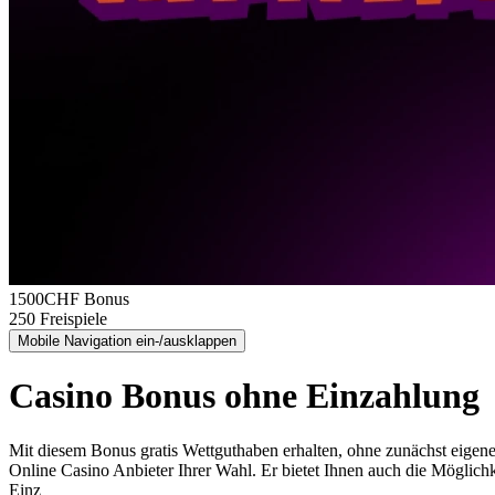
1500CHF
Bonus
250
Freispiele
Mobile Navigation ein-/ausklappen
Casino Bonus ohne Einzahlung
Mit diesem Bonus gratis Wettguthaben erhalten, ohne zunächst eigen
Online Casino Anbieter Ihrer Wahl. Er bietet Ihnen auch die Möglich
Einz