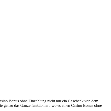
 Casino Bonus ohne Einzahlung nicht nur ein Geschenk von dem
 Wie genau das Ganze funktioniert, wo es einen Casino Bonus ohne