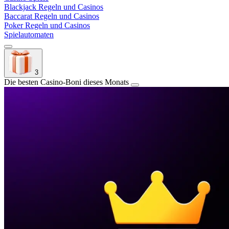
Blackjack Regeln und Casinos
Baccarat Regeln und Casinos
Poker Regeln und Casinos
Spielautomaten
3
Die besten Casino-Boni dieses Monats