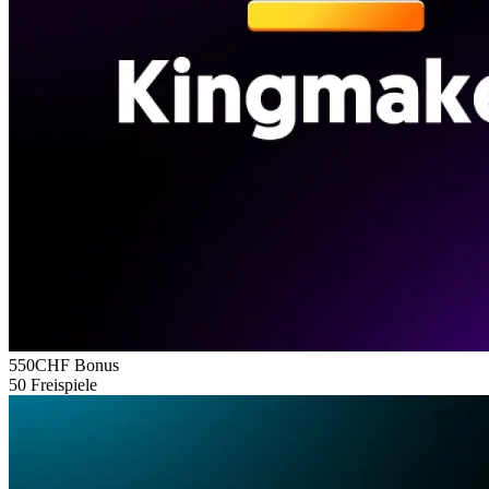
550CHF
Bonus
50
Freispiele