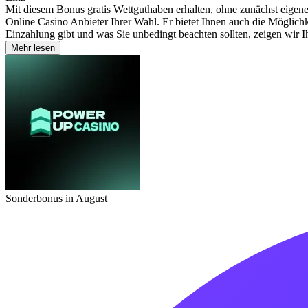
Mit diesem Bonus gratis Wettguthaben erhalten, ohne zunächst eigen
Online Casino Anbieter Ihrer Wahl. Er bietet Ihnen auch die Möglich
Einz
ahlung gibt und was Sie unbedingt beachten sollten, zeigen wir I
Mehr lesen
Sonderbonus in August