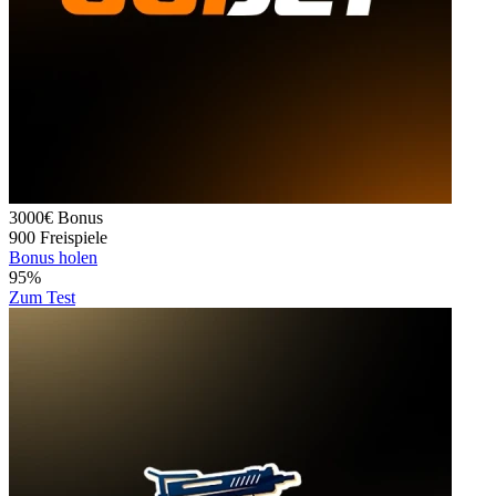
3000€
Bonus
900
Freispiele
Bonus holen
95%
Zum Test