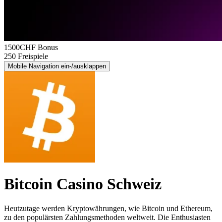
1500CHF
Bonus
250
Freispiele
Mobile Navigation ein-/ausklappen
Bitcoin Casino Schweiz
Heutzutage werden Kryptowährungen, wie Bitcoin und Ethereum,
zu den populärsten Zahlungsmethoden weltweit. Die Enthusiasten