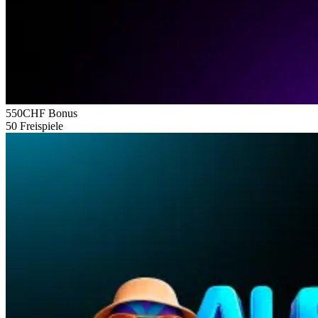
550CHF
Bonus
50
Freispiele