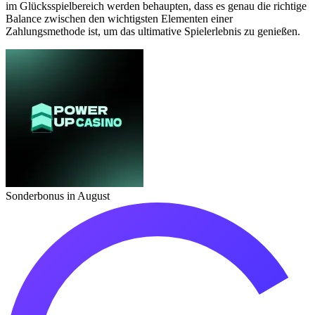
im Glücksspielbereich werden behaupten, dass es genau die richtige
Balance zwischen den wichtigsten Elementen einer
Zahlungsmethode ist, um das ultimative Spielerlebnis zu genießen.
Sonderbonus in August