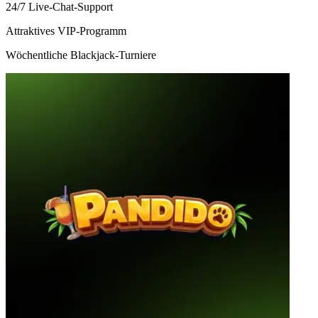
24/7 Live-Chat-Support
Attraktives VIP-Programm
Wöchentliche Blackjack-Turniere