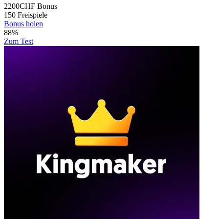
2200CHF
Bonus
150
Freispiele
Bonus holen
88%
Zum Test