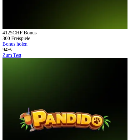
4125CHF
Bonus
300
Freispiele
Bonus holen
94%
Zum Test