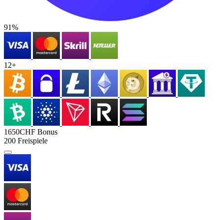
91%
12+
1650CHF
Bonus
200
Freispiele