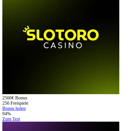
2500€
Bonus
250
Freispiele
Bonus holen
94%
Zum Test