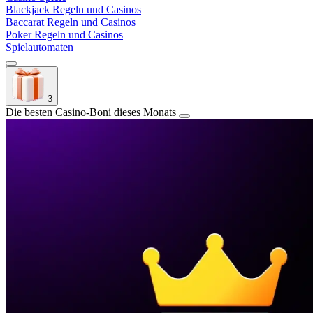
Blackjack Regeln und Casinos
Baccarat Regeln und Casinos
Poker Regeln und Casinos
Spielautomaten
3
Die besten Casino-Boni dieses Monats