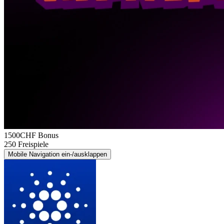
1500CHF
Bonus
250
Freispiele
Mobile Navigation ein-/ausklappen