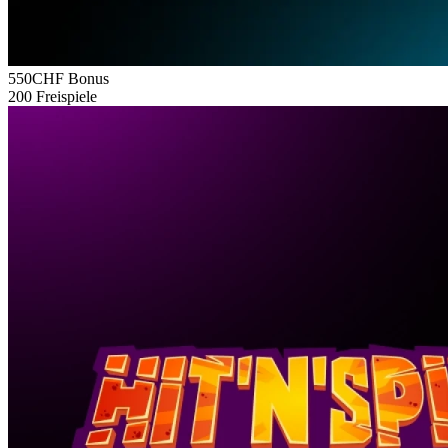
550CHF
Bonus
200
Freispiele