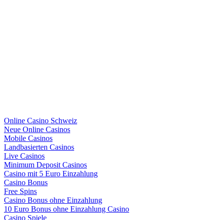
Online Casino Schweiz
Neue Online Casinos
Mobile Casinos
Landbasierten Casinos
Live Casinos
Minimum Deposit Casinos
Casino mit 5 Euro Einzahlung
Casino Bonus
Free Spins
Casino Bonus ohne Einzahlung
10 Euro Bonus ohne Einzahlung Casino
Casino Spiele