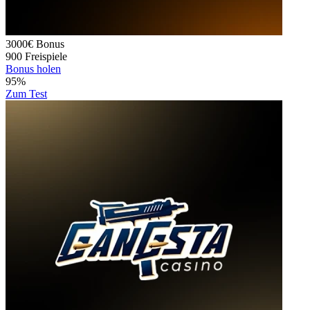
3000€
Bonus
900
Freispiele
Bonus holen
95%
Zum Test