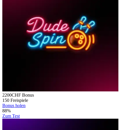
2200CHF
Bonus
150
Freispiele
Bonus holen
88%
Zum Test