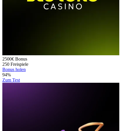
2500€
Bonus
250
Freispiele
Bonus holen
94%
Zum Test