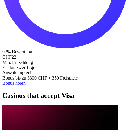
92%
Bewertung
CHF22
Min. Einzahlung
Ein bis zwei Tage
Auszahlungszeit
Bonus bis zu 3300 CHF
+ 350 Freispiele
Bonus holen
Casinos that accept Visa