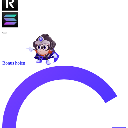
Bonus holen