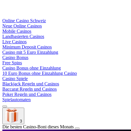
Online Casino Schweiz
Neue Online Casinos
Mobile Casinos
Landbasierten Casinos
Live Casinos
Minimum Deposit Casinos
Casino mit 5 Euro Einzahlung
Casino Bonus
Free Spins
Casino Bonus ohne Einzahlung
10 Euro Bonus ohne Einzahlung Casino
Casino Spiele
Blackjack Regeln und Casinos
Baccarat Regeln und Casinos
Poker Regeln und Casinos
Spielautomaten
3
Die besten Casino-Boni dieses Monats