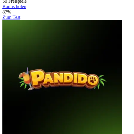
50
Freispiele
Bonus holen
87%
Zum Test