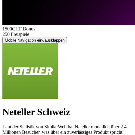
1500CHF
Bonus
250
Freispiele
Mobile Navigation ein-/ausklappen
Neteller Schweiz
Laut der Statistik von SimilarWeb hat Neteller monatlich über 2.4
Millionen Besucher, was über ein zuverlässiges Produkt spricht.