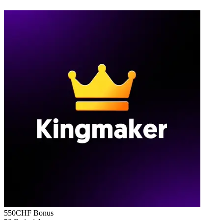
550CHF
Bonus