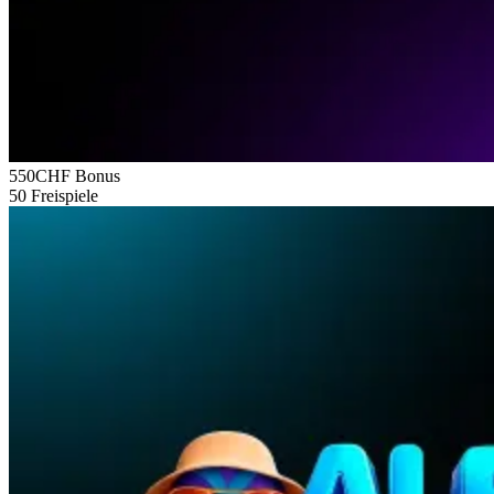
550CHF
Bonus
50
Freispiele