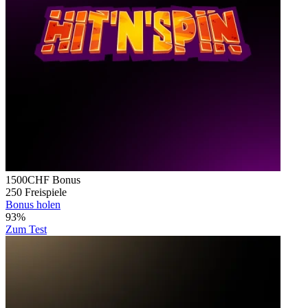
1500CHF
Bonus
250
Freispiele
Bonus holen
93%
Zum Test