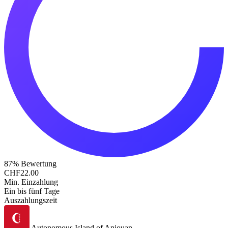
87%
Bewertung
CHF22.00
Min. Einzahlung
Ein bis fünf Tage
Auszahlungszeit
Autonomous Island of Anjouan