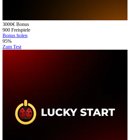
3000€
Bonus
900
Freispiele
Bonus holen
95%
Zum Test