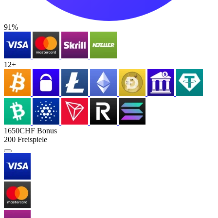
91%
12+
1650CHF
Bonus
200
Freispiele