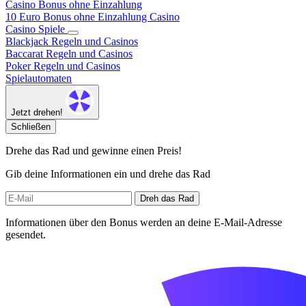
Casino Bonus ohne Einzahlung
10 Euro Bonus ohne Einzahlung Casino
Casino Spiele
Blackjack Regeln und Casinos
Baccarat Regeln und Casinos
Poker Regeln und Casinos
Spielautomaten
Jetzt drehen!
Schließen
Drehe das Rad und gewinne einen Preis!
Gib deine Informationen ein und drehe das Rad
Dreh das Rad
Informationen über den Bonus werden an deine E-Mail-Adresse
gesendet.