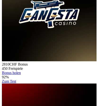
2810CHF
Bonus
450
Freispiele
Bonus holen
92%
Zum Test