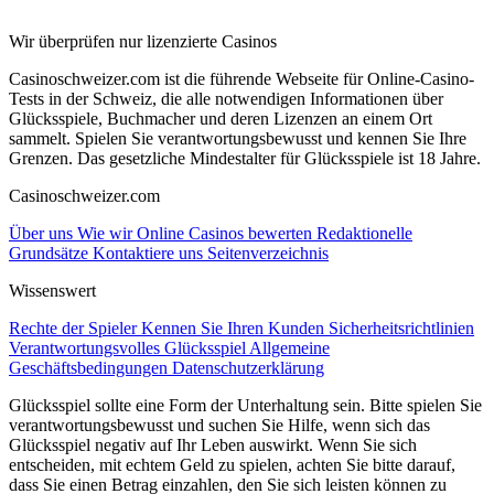
Wir überprüfen nur lizenzierte Casinos
Casinoschweizer.com ist die führende Webseite für Online-Casino-
Tests in der Schweiz, die alle notwendigen Informationen über
Glücksspiele, Buchmacher und deren Lizenzen an einem Ort
sammelt. Spielen Sie verantwortungsbewusst und kennen Sie Ihre
Grenzen. Das gesetzliche Mindestalter für Glücksspiele ist 18 Jahre.
Casinoschweizer.com
Über uns
Wie wir Online Casinos bewerten
Redaktionelle
Grundsätze
Kontaktiere uns
Seitenverzeichnis
Wissenswert
Rechte der Spieler
Kennen Sie Ihren Kunden
Sicherheitsrichtlinien
Verantwortungsvolles Glücksspiel
Allgemeine
Geschäftsbedingungen
Datenschutzerklärung
Glücksspiel sollte eine Form der Unterhaltung sein. Bitte spielen Sie
verantwortungsbewusst und suchen Sie Hilfe, wenn sich das
Glücksspiel negativ auf Ihr Leben auswirkt. Wenn Sie sich
entscheiden, mit echtem Geld zu spielen, achten Sie bitte darauf,
dass Sie einen Betrag einzahlen, den Sie sich leisten können zu