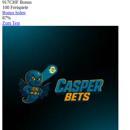
917CHF
Bonus
100
Freispiele
Bonus holen
87%
Zum Test