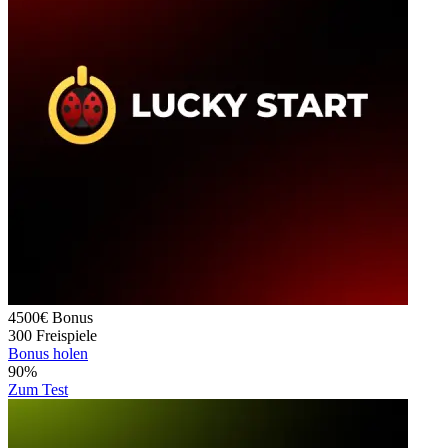
4500€
Bonus
300
Freispiele
Bonus holen
90%
Zum Test