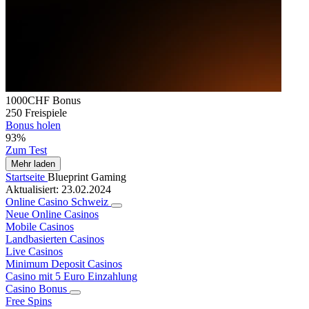
1000CHF
Bonus
250
Freispiele
Bonus holen
93%
Zum Test
Mehr laden
Startseite
Blueprint Gaming
Aktualisiert:
23.02.2024
Online Casino Schweiz
Neue Online Casinos
Mobile Casinos
Landbasierten Casinos
Live Casinos
Minimum Deposit Casinos
Casino mit 5 Euro Einzahlung
Casino Bonus
Free Spins