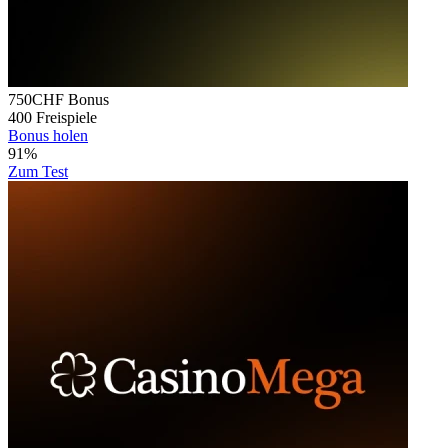
750CHF
Bonus
400
Freispiele
Bonus holen
91%
Zum Test