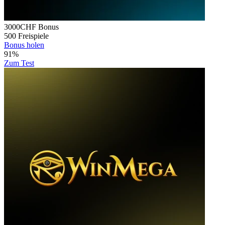
3000CHF
Bonus
500
Freispiele
Bonus holen
91%
Zum Test