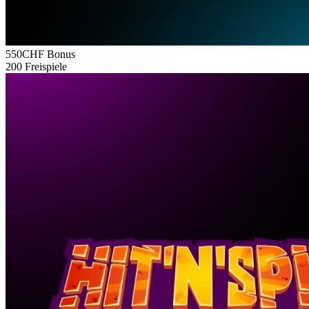
550CHF
Bonus
200
Freispiele