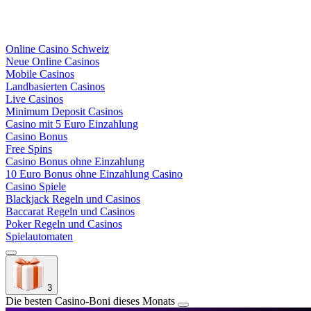
Online Casino Schweiz
Neue Online Casinos
Mobile Casinos
Landbasierten Casinos
Live Casinos
Minimum Deposit Casinos
Casino mit 5 Euro Einzahlung
Casino Bonus
Free Spins
Casino Bonus ohne Einzahlung
10 Euro Bonus ohne Einzahlung Casino
Casino Spiele
Blackjack Regeln und Casinos
Baccarat Regeln und Casinos
Poker Regeln und Casinos
Spielautomaten
3
Die besten Casino-Boni dieses Monats