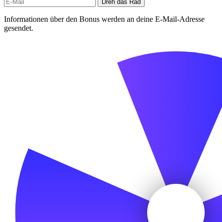
Dreh das Rad
Informationen über den Bonus werden an deine E-Mail-Adresse
gesendet.