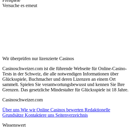
Freispiele
Versuche es erneut
Wir überprüfen nur lizenzierte Casinos
Casinoschweizer.com ist die führende Webseite für Online-Casino-
Tests in der Schweiz, die alle notwendigen Informationen über
Glücksspiele, Buchmacher und deren Lizenzen an einem Ort
sammelt. Spielen Sie verantwortungsbewusst und kennen Sie Ihre
Grenzen. Das gesetzliche Mindestalter für Glücksspiele ist 18 Jahre.
Casinoschweizer.com
Über uns
Wie wir Online Casinos bewerten
Redaktionelle
Grundsätze
Kontaktiere uns
Seitenverzeichnis
Wissenswert