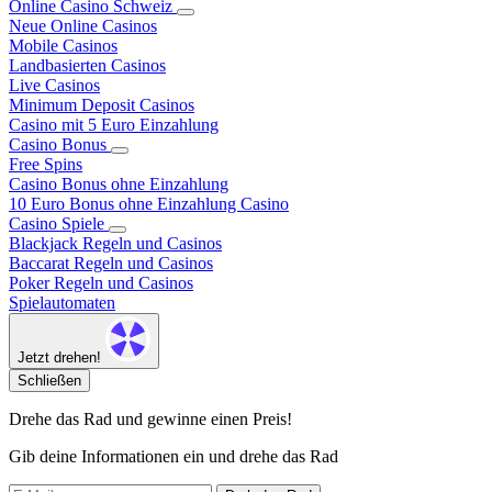
Online Casino Schweiz
Neue Online Casinos
Mobile Casinos
Landbasierten Casinos
Live Casinos
Minimum Deposit Casinos
Casino mit 5 Euro Einzahlung
Casino Bonus
Free Spins
Casino Bonus ohne Einzahlung
10 Euro Bonus ohne Einzahlung Casino
Casino Spiele
Blackjack Regeln und Casinos
Baccarat Regeln und Casinos
Poker Regeln und Casinos
Spielautomaten
Jetzt drehen!
Schließen
Drehe das Rad und gewinne einen Preis!
Gib deine Informationen ein und drehe das Rad