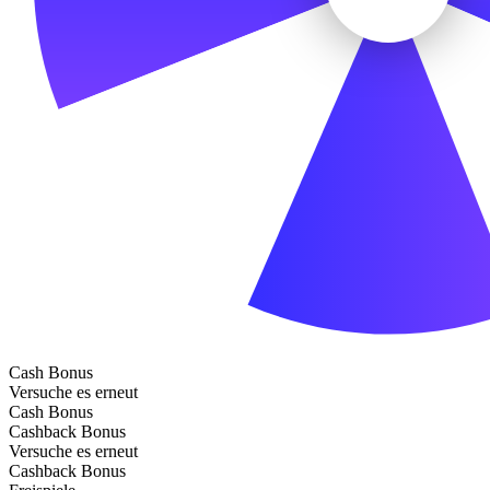
Cash Bonus
Versuche es erneut
Cash Bonus
Cashback Bonus
Versuche es erneut
Cashback Bonus