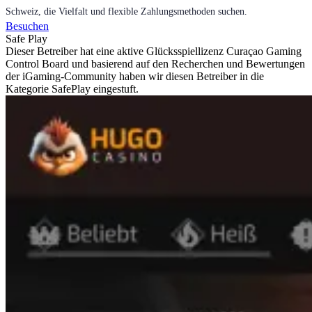
Schweiz, die Vielfalt und flexible Zahlungsmethoden suchen.
Besuchen
Safe
Play
Dieser Betreiber hat eine aktive Glücksspiellizenz Curaçao Gaming
Control Board und basierend auf den Recherchen und Bewertungen
der iGaming-Community haben wir diesen Betreiber in die
Kategorie SafePlay eingestuft.