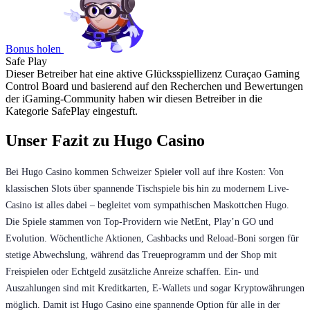
Bonus holen
Safe
Play
Dieser Betreiber hat eine aktive Glücksspiellizenz Curaçao Gaming
Control Board und basierend auf den Recherchen und Bewertungen
der iGaming-Community haben wir diesen Betreiber in die
Kategorie SafePlay eingestuft.
Unser Fazit zu Hugo Casino
Bei Hugo Casino kommen Schweizer Spieler voll auf ihre Kosten: Von
klassischen Slots über spannende Tischspiele bis hin zu modernem Live-
Casino ist alles dabei – begleitet vom sympathischen Maskottchen Hugo.
Die Spiele stammen von Top-Providern wie NetEnt, Play’n GO und
Evolution. Wöchentliche Aktionen, Cashbacks und Reload-Boni sorgen für
stetige Abwechslung, während das Treueprogramm und der Shop mit
Freispielen oder Echtgeld zusätzliche Anreize schaffen. Ein- und
Auszahlungen sind mit Kreditkarten, E-Wallets und sogar Kryptowährungen
möglich. Damit ist Hugo Casino eine spannende Option für alle in der