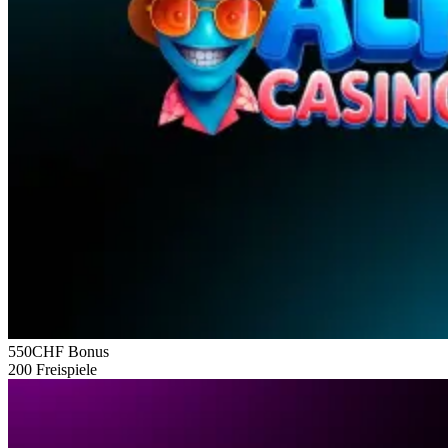
550CHF
Bonus
200
Freispiele