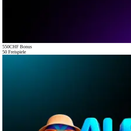
550CHF
Bonus
50
Freispiele